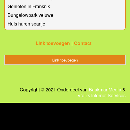
Genieten in Frankrijk
Bungalowpark veluwe
Huis huren spanje
Link toevoegen
Contact
Link toevoegen
Copyright © 2021 Onderdeel van
BaakmanMedia
&
Vrolijk Internet Services