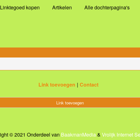
Linktegoed kopen
Artikelen
Alle dochterpagina's
Link toevoegen
Contact
Link toevoegen
ight © 2021 Onderdeel van
BaakmanMedia
&
Vrolijk Internet S